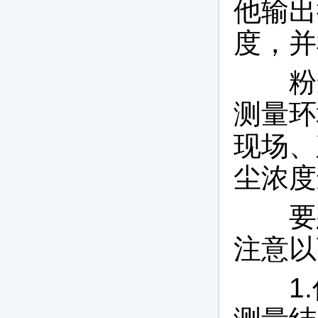
他输出
度，并
粉尘
测量环
现场、
尘浓度
要想
注意以
1.