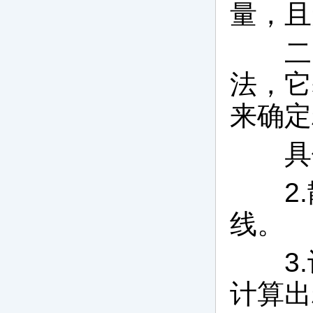
量，且
二、
法，它
来确定
具体
2.
线。
3.
计算出